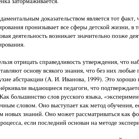
ёнка затормаживается.
даментальным доказательством является тот факт, 
рования пронизывает все сферы детской жизни, в т
овая деятельность возникает значительно позже де
ирования.
ельзя отрицать справедливость утверждения, что н
тавляют основу всякого знания, что без них любые 
ухие абстракции (А. И. Иванова, 1999). Это хорошо
чёркивали выдающиеся педагоги, что подтверждает
Как большинство слов русского языка, «экспериме
ачным словом. Оно выступает как метод обучения, 
ям новых знаний. Оно может рассматриваться как ф
процесса, если последний основан на методе экспер