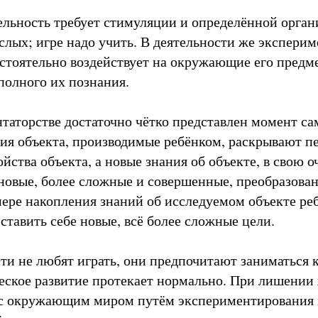
ельность требует стимуляции и определённой орган
слых; игре надо учить. В деятельности же экспери
стоятельно воздействует на окружающие его предме
полного их познания.
таторстве достаточно чётко представлен момент са
ия объекта, производимые ребёнком, раскрывают п
ойства объекта, а новые знания об объекте, в свою о
новые, более сложные и совершенные, преобразова
мере накопления знаний об исследуемом объекте ре
ставить себе новые, всё более сложные цели.
ти не любят играть, они предпочитают заниматься 
еское развитие протекает нормально. При лишении
 с окружающим миром путём экспериментирования 