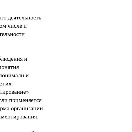
что деятельность
ом числе и
ятельности
аблюдения и
понятия
 понимали и
ся их
нтирование»
если применяется
орма организации
иментирования.