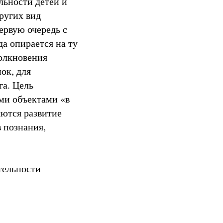
льности детей и
ругих вид
ервую очередь с
да опирается на ту
толкновения
ок, для
га. Цель
ыми объектами «в
яются развитие
 познания,
тельности