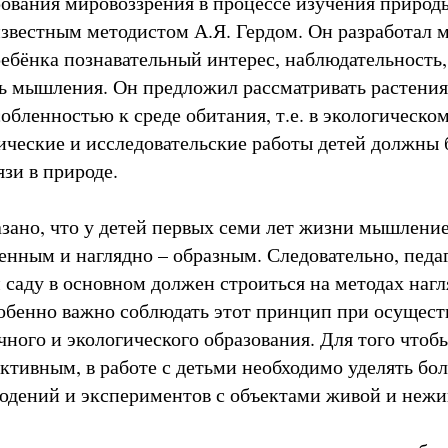
вания мировоззрения в процессе изучения природ
известным методистом А.Я. Гердом. Он разработал 
бёнка познавательный интерес, наблюдательность,
ь мышления. Он предложил рассматривать растения
обленностью к среде обитания, т.е. в экологическом
ические и исследовательские работы детей должны 
зи в природе.
зано, что у детей первых семи лет жизни мышление
венным и наглядно – образным. Следовательно, педа
м саду в основном должен строиться на методах наг
обенно важно соблюдать этот принцип при осущес
чного и экологического образования. Для того чтоб
ктивным, в работе с детьми необходимо уделять бо
дений и экспериментов с объектами живой и нежи