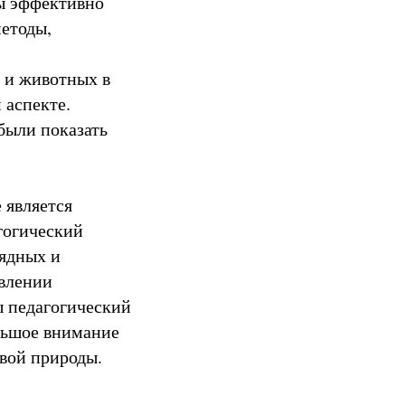
ы эффективно
методы,
 и животных в
 аспекте.
были показать
 является
гогический
лядных и
твлении
ы педагогический
льшое внимание
вой природы.