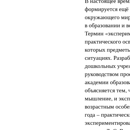
В настоящее врем
формируется ещё 
окружающего мира
в образовании и в
Термин «эксперим
практического ос
которых предметы
ситуациях. Разра
дошкольных учреж
руководством про
академии образов
объясняется тем, 
мышление, и эксп
возрастным особе
года – практичес
экспериментирова