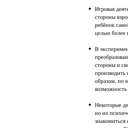
Игровая деят
стороны взро
ребёнок само
целью более 
В эксперимен
преобразован
стороны и св
производить 
образом, по 
возможность 
Некоторые де
но их психич
знакомиться