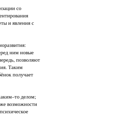
изации со
ментирования
ты и явления с
моразвития:
еред ним новые
чередь, позволяют
ния. Таким
бёнок получает
каким–то делом;
 же возможности
психическое