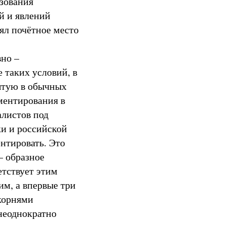
азования
й и явлений
ял почётное место
но –
 таких условий, в
ытую в обычных
ментирования в
алистов под
ки и российской
нтировать. Это
– образное
етствует этим
им, а впервые три
корнями
неоднократно