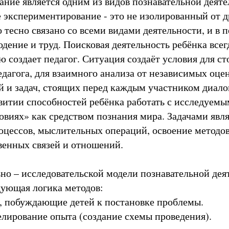
ние является одним из видов познавательной деяте
е экспериментирование - это не изолированный от д
 тесно связано со всеми видами деятельности, и в п
дение и труд. Поисковая деятельность ребёнка всег
ю создает педагог. Ситуация создаёт условия для с
дагога, для взаимного анализа от независимых оцен
й и задач, стоящих перед каждым участником диало
звитии способностей ребёнка работать с исследуем
овиях» как средством познания мира. Задачами явл
цессов, мыслительных операций, освоение методов
енных связей и отношений.
но – исследовательской модели познавательной дея
дующая логика методов:
, побуждающие детей к постановке проблемы.
лирование опыта (создание схемы проведения).