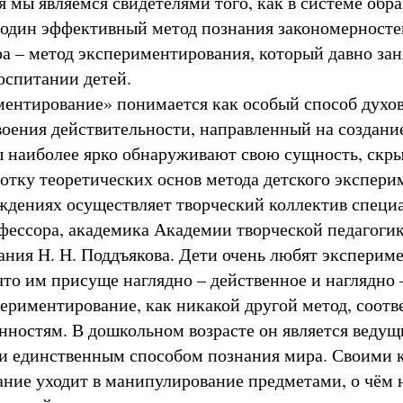
я мы являемся свидетелями того, как в системе обр
один эффективный метод познания закономерносте
 – метод экспериментирования, который давно зан
оспитании детей.
ентирование» понимается как особый способ духов
воения действительности, направленный на создание
 наиболее ярко обнаруживают свою сущность, скр
ботку теоретических основ метода детского экспери
дениях осуществляет творческий коллектив специ
фессора, академика Академии творческой педагоги
ания Н. Н. Поддъякова. Дети очень любят экспериме
что им присуще наглядно – действенное и наглядно 
ериментирование, как никакой другой метод, соотв
нностям. В дошкольном возрасте он является ведущ
ки единственным способом познания мира. Своими 
ние уходит в манипулирование предметами, о чём 