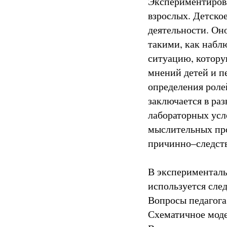
Экспериментирова
взрослых. Детско
деятельности. Оно
такими, как наблю
ситуацию, котору
мнений детей и пе
определения роле
заключается в ра
лабораторных усл
мыслительных про
причинно–следств
В эксперименталь
используется сле
Вопросы педагога
Схематичное моде