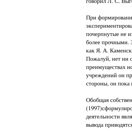
говорил Л. С. Выг
При формировании
экспериментирова
почерпнутые не и
более прочными. 
как Я. А. Каменск
Пожалуй, нет ни о
преимуществах ис
учреждений он пр
стороны, он пока
Обобщая собствен
(1997)сформулиро
деятельности явл
вывода приводятся