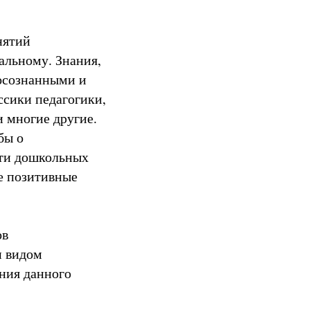
нятий
альному. Знания,
 осознанными и
ссики педагогики,
и многие другие.
бы о
сти дошкольных
е позитивные
ов
м видом
ания данного