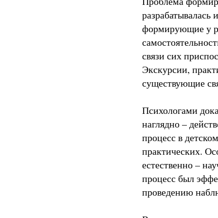
Проблема формиро
разрабатывалась 
формирующие у ре
самостоятельност
связи сих приспос
Экскурсии, практ
существующие свя
Психологами дока
наглядно – дейст
процесс в детско
практических. Ос
естественно – нау
процесс был эффе
проведению наблю