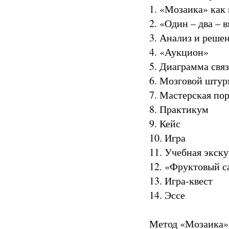
1. «Мозаика» как
2. «Один – два – 
3. Анализ и реше
4. «Аукцион»
5. Диаграмма связ
6. Мозговой штур
7. Мастерская по
8. Практикум
9. Кейс
10. Игра
11. Учебная экск
12. «Фруктовый с
13. Игра-квест
14. Эссе
Метод «Мозаика» 