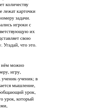
ет количеству
е лежат карточки
номеру задачи.
ались игроки с
ответствующую их
дставляет свою
 Угадай, что это.
а нём можно
еру, игру,
 ученик-ученик; в
вается мышление,
обобщающий урок,
то урок, который
ами,