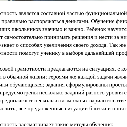
тность является составной частью функциональной
 правильно распоряжаться деньгами. Обучение фин
ших школьников значимо и важно. Ребенок научитс
ет самостоятельно принимать решения и нести за ни
узнает о способах увеличения своего дохода. Так же
тности помогут ученику в выборе дальнейшей про
совой грамотности предлагаются на ситуациях, с к
и в обычной жизни; героями же каждой задачи явл
ики обучающихся; задания сформулированы просты
предусмотрены несколько заданий разного уровня 
предполагают несколько возможных вариантов ответ
слить; все предложенные ситуации близки и поня
тность рассматривает такие методы обучения: