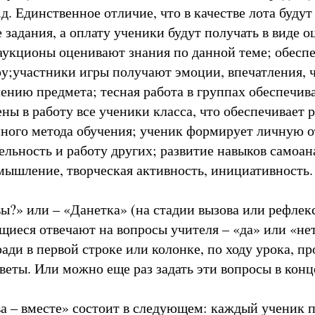
д. Единственное отличие, что в качестве лота будут
задания, а оплату ученики будут получать в виде о
аукционы оценивают знания по данной теме; обесп
у;участники игры получают эмоции, впечатления,
ению предмета; тесная работа в группах обеспечива
ны в работу все ученики класса, что обеспечивает
ого метода обучения; ученик формирует личную от
льность и работу других; развитие навыков самоан
мышление, творческая активность, инициативность.
ы?» или – «Данетка» (на стадии вызова или рефлекс
ащиеся отвечают на вопросы учителя – «да» или «не
ади в первой строке или колонке, по ходу урока, пр
веты. Или можно еще раз задать эти вопросы в конц
а – вместе» состоит в следующем: каждый ученик 