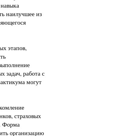
 навыка
ть наилучшее из
вляющегося
ых этапов,
ть
 выполнение
 задач, работа с
рактикума могут
акомление
нков, страховых
. Форма
тить организацию