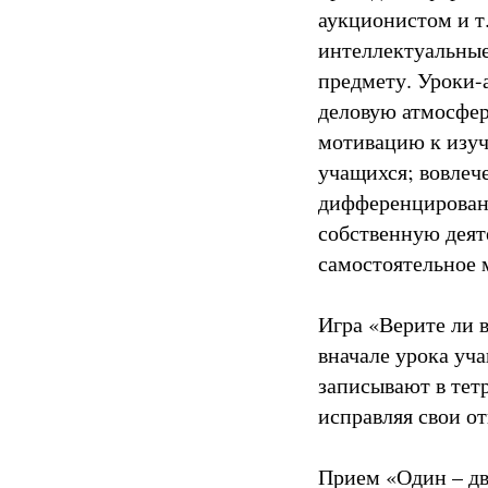
аукционистом и т.
интеллектуальные 
предмету. Уроки-
деловую атмосфер
мотивацию к изуч
учащихся; вовлече
дифференцированн
собственную деяте
самостоятельное 
Игра «Верите ли в
вначале урока уч
записывают в тетр
исправляя свои от
Прием «Один – дв