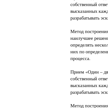
собственный отве
высказанных кажд
разрабатывать эск
Метод построения
наилучшее решени
определять неско
них по определен
процесса.
Прием «Один – дв
собственный отве
высказанных кажд
разрабатывать эск
Метод построения