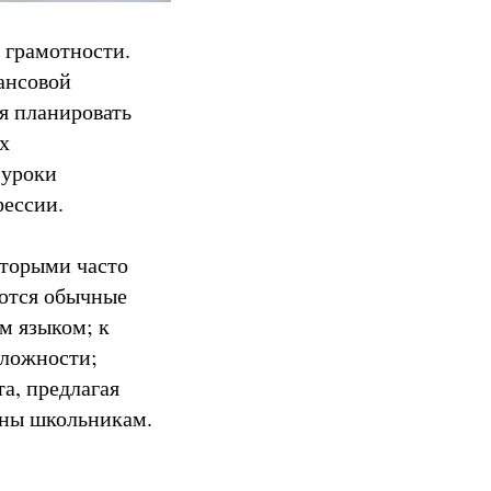
 грамотности.
ансовой
я планировать
х
 уроки
фессии.
оторыми часто
яются обычные
м языком; к
сложности;
а, предлагая
тны школьникам.