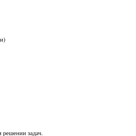
и)
 решении задач.