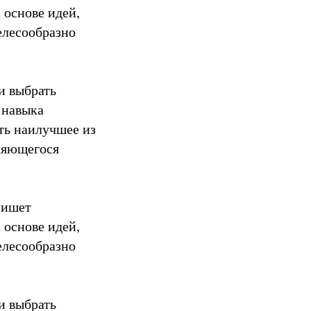
 основе идей,
елесообразно
и выбрать
 навыка
ть наилучшее из
вляющегося
пишет
 основе идей,
елесообразно
и выбрать