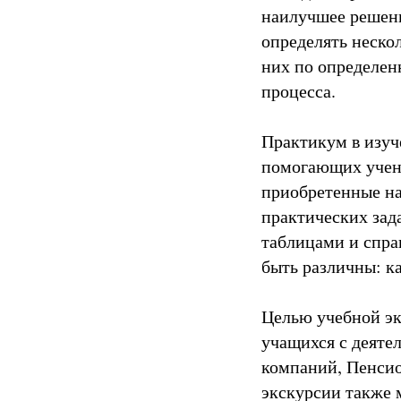
наилучшее решени
определять неско
них по определен
процесса.
Практикум в изуч
помогающих учени
приобретенные на
практических зад
таблицами и спра
быть различны: ка
Целью учебной эк
учащихся с деяте
компаний, Пенсио
экскурсии также 