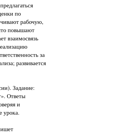
 предлагаться
ценки по
ечивают рабочую,
 что повышают
ет взаимосвязь
 реализацию
ветственность за
ализа; развивается
ии). Задание:
т». Ответы
оверяя и
е урока.
пишет