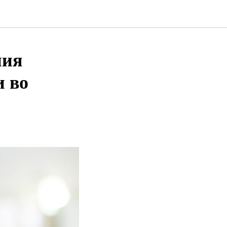
ния
и во