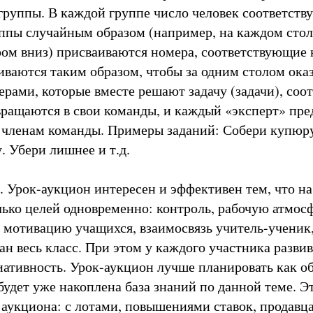
группы. В каждой группе число человек соответству
уппы случайным образом (например, на каждом стол
ом вниз) присваиваются номера, соответствующие 
ваются таким образом, чтобы за одним столом оказ
рами, которые вместе решают задачу (задачи), со
вращаются в свои команды, и каждый «эксперт» пре
 членам команды. Примеры заданий: Собери купюру.
. Убери лишнее и т.д.
 Урок-аукцион интересен и эффективен тем, что н
лько целей одновременно: контроль, рабочую атмосф
 мотивацию учащихся, взаимосвязь учитель-ученик,
ан весь класс. При этом у каждого участника разви
иативность. Урок-аукцион лучше планировать как 
будет уже накоплена база знаний по данной теме. Э
 аукциона: с лотами, повышениями ставок, продавц