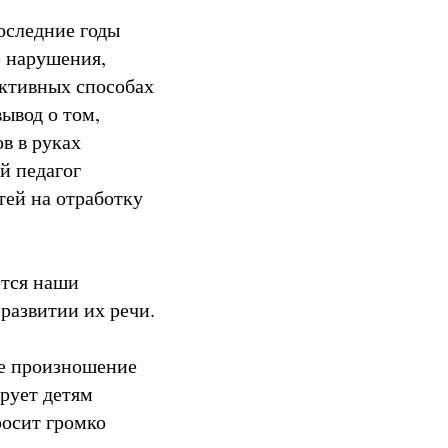
последние годы
е нарушения,
ективных способах
ывод о том,
в в руках
й педагог
тей на отработку
ются наши
развитии их речи.
ое произношение
ирует детям
росит громко