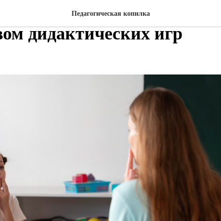
 речи детей младшего возра
Педагогическая копилка
вом дидактических игр