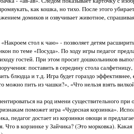
обачка - «ав-ав». Следом показывает карточку с из
ромяукать, как кошка, но тихо. После этого убирает
ажением домиков и озвучивает животное, спрашивая 
 «Накроем стол к чаю» - позволяет детям расширит
сикон по теме «Посуда». По ходу игры педагог пред
риходу гостей. При этом просит дошкольников выпо
оручения: поставить в середину стола салфетницу,
ть блюдца и т.д. Игра будет гораздо эффективнее, 
о можно пить из чашки?», «Что нельзя взять вилкой
иентироваться на род имени существительного при 
признакам поможет игра «Чудесная корзинка». Исп
ика, педагог достает из корзинки овощи и предлага
. Что в корзинке у Зайчика? (Это морковка). Какая