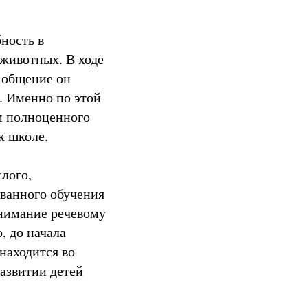
ность в
животных. В ходе
з общение он
. Именно по этой
м полноценного
к школе.
слого,
ованного обучения
внимание речевому
, до начала
находится во
азвитии детей