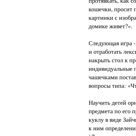
протявкать, как с
кошечки, просит п
картинки с изобр
домике живет?».
Следующая игра -
и отработать лек
накрыть стол к п
индивидуальные п
чашечками постави
вопросы типа: «Чт
Научить детей ор
предмета по его 
куклу в виде Зайч
к ним определения