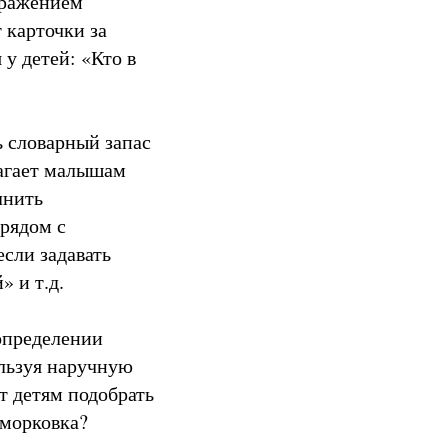
ображением
 карточки за
у детей: «Кто в
ь словарный запас
лагает малышам
лнить
 рядом с
если задавать
» и т.д.
определении
ользуя наручную
ет детям подобрать
 морковка?