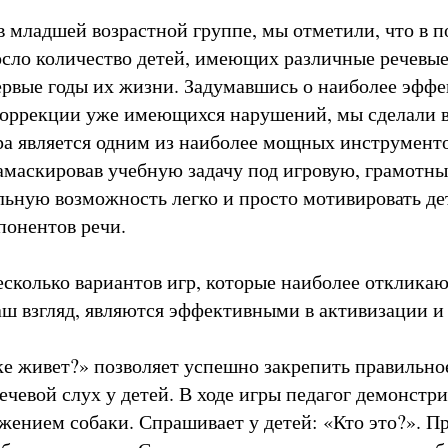
в младшей возрастной группе, мы отметили, что в 
осло количество детей, имеющих различные речевы
ервые годы их жизни. Задумавшись о наиболее эфф
оррекции уже имеющихся нарушений, мы сделали в
ра является одним из наиболее мощных инструменто
замаскировав учебную задачу под игровую, грамотны
льную возможность легко и просто мотивировать де
понентов речи.
сколько вариантов игр, которые наиболее отклика
аш взгляд, являются эффективными в активизации и 
ке живет?» позволяет успешно закрепить правильн
речевой слух у детей. В ходе игры педагог демонстр
ажением собаки. Спрашивает у детей: «Кто это?». П